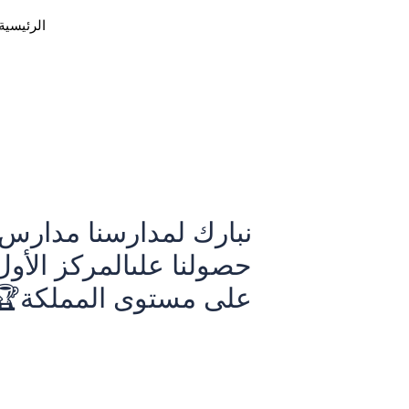
خطي
Post
الرئيسية
لى
navigation
لمحتوى
نبارك لمدارسنا مدارس الأ
حصولنا على‏المركز الأول
على مستوى المملكة🏆
اترك تعليقاً
/
Uncategorized
/ بواسطة
admin