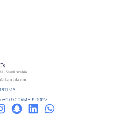
Us
61- Saudi Arabia
@al-anjal.com
51811315
n-Fri 9:00AM - 5:00PM
I
S
L
W
n
n
i
h