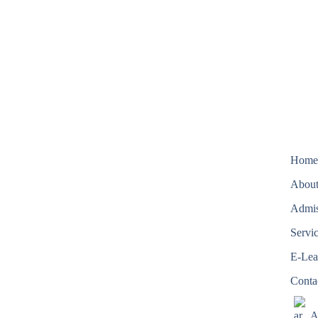
Hom
Abou
Admis
Servi
E-Lea
Conta
A