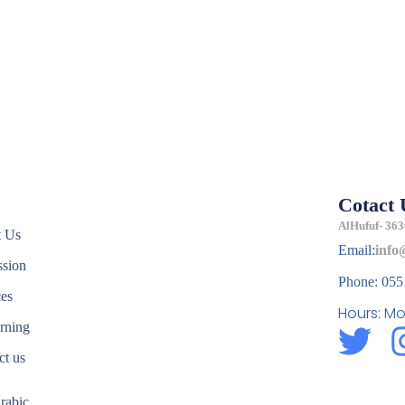
Cotact 
e
AlHufuf- 363
t Us
Email:
info
sion
Phone: 05
ces
Hours: Mo
rning
T
ct us
w
rabic